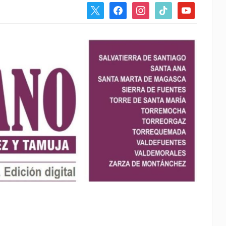
x
facebook
instagram
tiktok
youtube