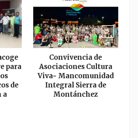
acoge
Convivencia de
La
e para
Asociaciones Cultura
los
Viva- Mancomunidad
os de
Integral Sierra de
s
 a
Montánchez