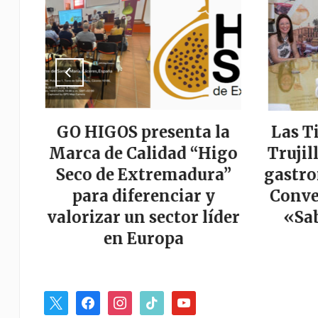
a
GO HIGOS presenta la
Las T
tor
Marca de Calidad “Higo
Trujil
r
Seco de Extremadura”
gastro
es
para diferenciar y
Conve
valorizar un sector líder
«Sab
en Europa
x
facebook
instagram
tiktok
youtube