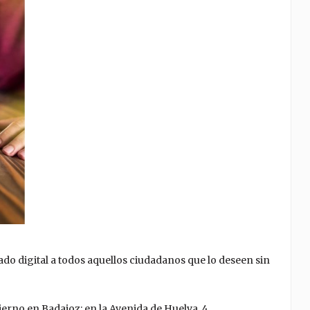
o digital a todos aquellos ciudadanos que lo deseen sin
erno en Badajoz: en la Avenida de Huelva, 4