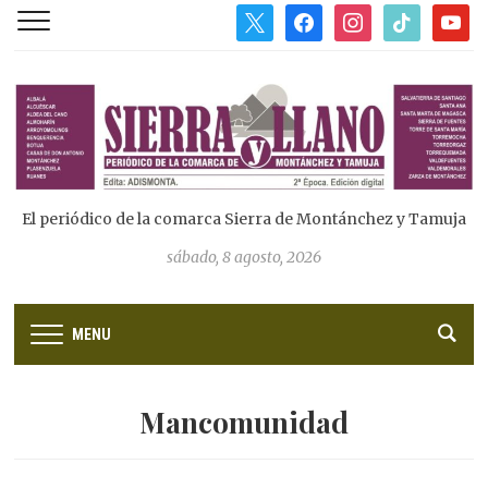
x
facebook
instagram
tiktok
youtub
El periódico de la comarca Sierra de Montánchez y Tamuja
sábado, 8 agosto, 2026
MENU
Mancomunidad