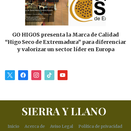
d
Las Tierras de Cáceres y Trujillo sellan su
iar
alianza gastronómica: se firma el Convenio
para impulsar «Sabores y Paisajes»
x
facebook
instagram
tiktok
youtube
SIERRA Y LLANO
Inicio
Acerca de
Aviso Legal
Política de privacidad