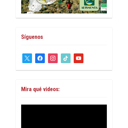
Síguenos
x
facebook
instagram
tiktok
youtube
Mira qué videos: