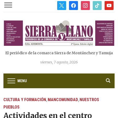
x
facebook
instagram
tiktok
youtub
El periódico de la comarca Sierra de Montánchez y Tamuja
viernes, 7 agosto, 2026
MENU
CULTURA Y FORMACIÓN
MANCOMUNIDAD
NUESTROS
,
,
PUEBLOS
Actividades en el centro