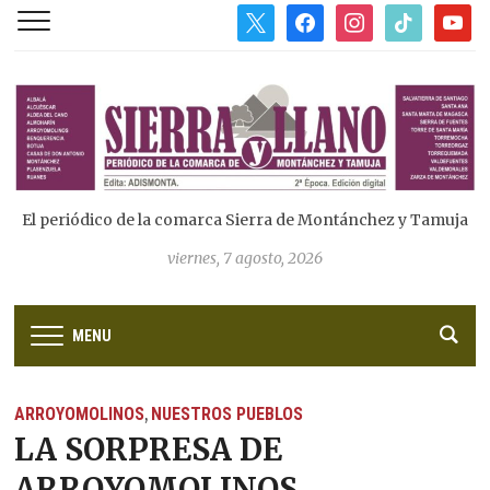
x
facebook
instagram
tiktok
youtub
El periódico de la comarca Sierra de Montánchez y Tamuja
viernes, 7 agosto, 2026
MENU
ARROYOMOLINOS
NUESTROS PUEBLOS
,
LA SORPRESA DE
ARROYOMOLINOS .