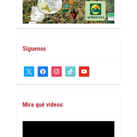
Síguenos
x
facebook
instagram
tiktok
youtube
Mira qué videos: