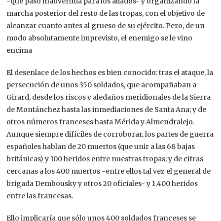
-que pasó inadvertida para los aliados- y organizando la
marcha posterior del resto de las tropas, con el objetivo de
alcanzar cuanto antes al grueso de su ejército. Pero, de un
modo absolutamente imprevisto, el enemigo se le vino
encima
El desenlace de los hechos es bien conocido: tras el ataque, la
persecución de unos 350 soldados, que acompañaban a
Girard, desde los riscos y aledaños meridionales de la Sierra
de Montánchez hasta las inmediaciones de Santa Ana; y de
otros números franceses hasta Mérida y Almendralejo.
Aunque siempre difíciles de corroborar, los partes de guerra
españoles hablan de 20 muertos (que unir a las 68 bajas
británicas) y 100 heridos entre nuestras tropas; y de cifras
cercanas a los 400 muertos -entre ellos tal vez el general de
brigada Dembousky y otros 20 oficiales- y 1.400 heridos
entre las francesas.
Ello implicaría que sólo unos 400 soldados franceses se