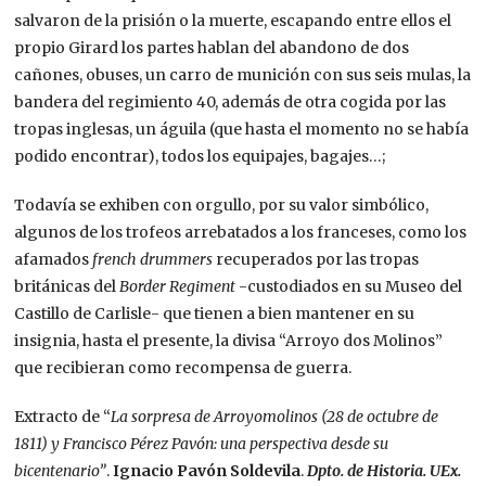
salvaron de la prisión o la muerte, escapando entre ellos el
propio Girard los partes hablan del abandono de dos
cañones, obuses, un carro de munición con sus seis mulas, la
bandera del regimiento 40, además de otra cogida por las
tropas inglesas, un águila (que hasta el momento no se había
podido encontrar), todos los equipajes, bagajes…;
Todavía se exhiben con orgullo, por su valor simbólico,
algunos de los trofeos arrebatados a los franceses, como los
afamados
french drummers
recuperados por las tropas
británicas del
Border Regiment
-custodiados en su Museo del
Castillo de Carlisle- que tienen a bien mantener en su
insignia, hasta el presente, la divisa “Arroyo dos Molinos”
que recibieran como recompensa de guerra.
Extracto de “
La sorpresa de Arroyomolinos (28 de octubre de
1811) y Francisco Pérez Pavón: una perspectiva desde su
bicentenario”
.
Ignacio Pavón Soldevila
.
Dpto. de Historia. UEx.