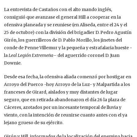
La entrevista de Castaños con el alto mando inglés,
consiguió que avanzase el general Hill a cooperar en la
ofensiva planeada y se reuniese (en Aliseda, entre el 24 y el
25 de octubre) con la división del brigadier D. Pedro Agustín
Girón, los guerrilleros de D. Pablo Morillo, los jinetes del
conde de Penne Villemur y la pequeña y estrafalaria hueste -
la
Leal Legión Extremeña
– del aguerrido coronel D. Juan
Downie.
Desde esa fecha, la ofensiva aliada comenzó por hostigar en
Arroyo del Puerco -hoy Arroyo de la Luz- y Malpartida a los
franceses de Girard, aislados y muy distantes de lugar
seguro, que en retirada abandonaron el día 26 la plaza de
Cáceres, azotados por un incesante temporal de lluvia y
viento, con la intención de reunirse cuanto antes con el ya
lejano grueso de su ejército.
Girón y Hill, informados de la localización del enemigo hacia