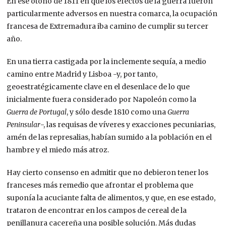
En ese otoño de 1811 en que los efectos de la guerra fueron
particularmente adversos en nuestra comarca, la ocupación
francesa de Extremadura iba camino de cumplir su tercer
año.
En una tierra castigada por la inclemente sequía, a medio
camino entre Madrid y Lisboa -y, por tanto,
geoestratégicamente clave en el desenlace de lo que
inicialmente fuera considerado por Napoleón como la
Guerra de Portugal
, y sólo desde 1810 como una
Guerra
Peninsular
-, las requisas de víveres y exacciones pecuniarias,
amén de las represalias, habían sumido a la población en el
hambre y el miedo más atroz.
Hay cierto consenso en admitir que no debieron tener los
franceses más remedio que afrontar el problema que
suponía la acuciante falta de alimentos, y que, en ese estado,
trataron de encontrar en los campos de cereal de la
penillanura cacereña una posible solución. Más dudas