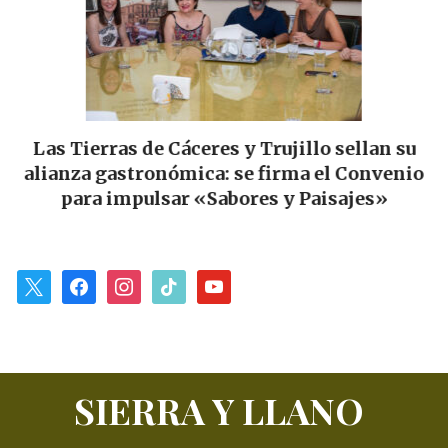
Las Tierras de Cáceres y Trujillo sellan su
ar
alianza gastronómica: se firma el Convenio
p
para impulsar «Sabores y Paisajes»
x
facebook
instagram
tiktok
youtube
SIERRA Y LLANO