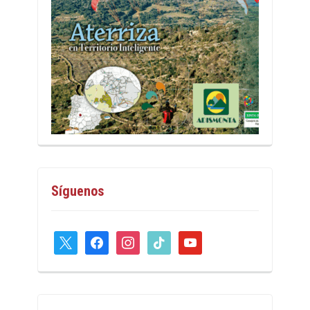
Síguenos
x
facebook
instagram
tiktok
youtube