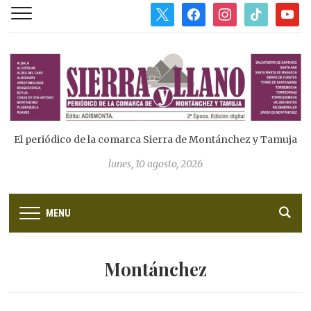
x
facebook
instagram
tiktok
youtub
El periódico de la comarca Sierra de Montánchez y Tamuja
lunes, 10 agosto, 2026
MENU
Montánchez