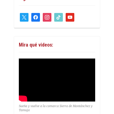
x
facebook
instagram
tiktok
youtube
Mira qué videos:
Sueña y vuelve a la comarca Sierra de Montánchez y
Tamuja