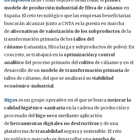
modelo de producción industrial de fibra de cáñamo
en
España. El reto tecnológico que las empresas beneficiarias
buscarán alcanzar junto a CNTA es la puesta en marcha
de
alternativas de valorización de los subproductos
de la
transformación primaria de los
tallos del
cáñamo
(cañamiza, fibra larga y subproductos de polvo). En
concreto, se trabajará en la
optimización y control
analítico
del proceso primario del
cultivo
de cáñamo y en el
desarrollo de un
modelo de transformación primaria
de
tallos de cáñamo, del que se analizará su
viabilidad
económico-industrial
.
Higos
es un grupo operativo en el que se busca
mejorar la
calidad higiénico-sanitaria
en la cadena de producción y
procesado del
higo seco
mediante aplicación
de
herramientas digitales no destructivas
y de una
plataforma de
trazabilidad
segura y sostenible. El reto
tecnológico marcado es desarrollar una
prueba de