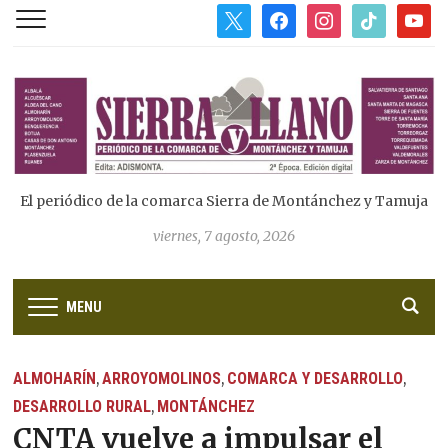
x
facebook
instagram
tiktok
youtub
El periódico de la comarca Sierra de Montánchez y Tamuja
viernes, 7 agosto, 2026
MENU
ALMOHARÍN
ARROYOMOLINOS
COMARCA Y DESARROLLO
,
,
,
DESARROLLO RURAL
MONTÁNCHEZ
,
CNTA vuelve a impulsar el