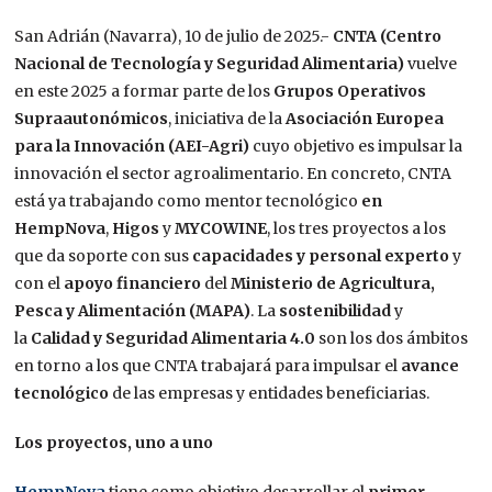
San Adrián (Navarra), 10 de julio de 2025.-
CNTA
(Centro
Nacional de Tecnología y Seguridad Alimentaria)
vuelve
en este 2025 a formar parte de los
Grupos Operativos
Supraautonómicos
, iniciativa de la
Asociación Europea
para la Innovación (AEI-Agri)
cuyo objetivo es impulsar la
innovación el sector agroalimentario. En concreto, CNTA
está ya trabajando como mentor tecnológico
en
HempNova
,
Higos
y
MYCOWINE
, los tres proyectos a los
que da soporte con sus
capacidades y personal experto
y
con el
apoyo financiero
del
Ministerio de Agricultura,
Pesca y Alimentación (MAPA)
. La
sostenibilidad
y
la
Calidad y Seguridad Alimentaria 4.0
son los dos ámbitos
en torno a los que CNTA trabajará para impulsar el
avance
tecnológico
de las empresas y entidades beneficiarias.
Los proyectos, uno a uno
HempNova
tiene como objetivo desarrollar el
primer