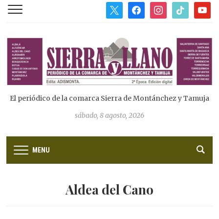
x
facebook
instagram
tiktok
youtub
El periódico de la comarca Sierra de Montánchez y Tamuja
sábado, 8 agosto, 2026
MENU
Aldea del Cano