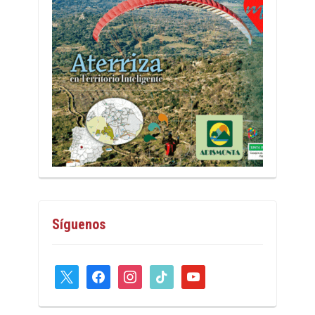
Síguenos
x
facebook
instagram
tiktok
youtube