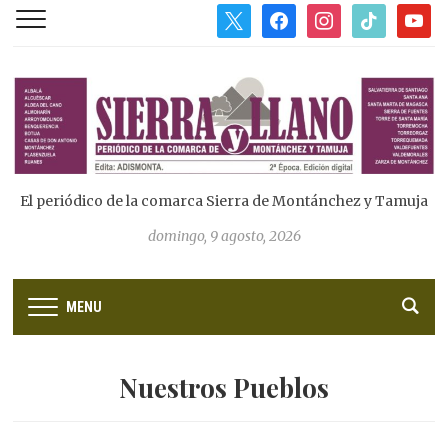
x
facebook
instagram
tiktok
youtub
El periódico de la comarca Sierra de Montánchez y Tamuja
domingo, 9 agosto, 2026
MENU
Nuestros Pueblos