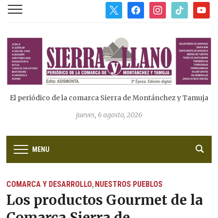
x
facebook
instagram
tiktok
youtub
El periódico de la comarca Sierra de Montánchez y Tamuja
jueves, 6 agosto, 2026
MENU
COMARCA Y DESARROLLO
NUESTROS PUEBLOS
,
Los productos Gourmet de la
Comarca Sierra de