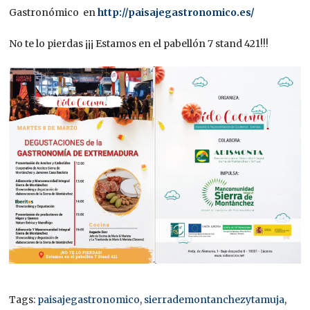
Gastronómico en
http://paisajegastronomico.es/
No te lo pierdas ¡¡¡ Estamos en el pabellón 7 stand 421!!!
Tags:
paisajegastronomico
,
sierrademontanchezytamuja
,