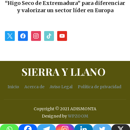
co de Extremadura” para diferenciar
alianza gas
orizar un sector líder en Europa
para im
x
facebook
instagram
tiktok
youtube
SIERRA Y LLANO
Inicio
Acerca de
Aviso Legal
Política de privacidad
Copyright © 2021 ADISMONTA
Designed by
WPZOOM