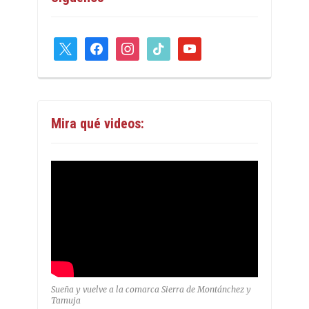
x
facebook
instagram
tiktok
youtube
Mira qué videos:
Sueña y vuelve a la comarca Sierra de Montánchez y
Tamuja