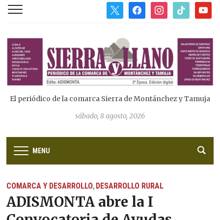
x
facebook
instagram
tiktok
youtub
El periódico de la comarca Sierra de Montánchez y Tamuja
sábado, 8 agosto, 2026
MENU
COMARCA Y DESARROLLO
DESARROLLO RURAL
,
ADISMONTA abre la I
Convocatoria de Ayudas