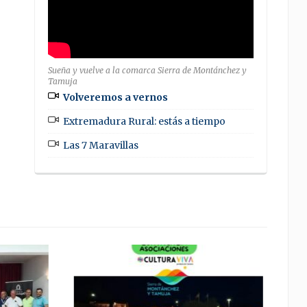
Sueña y vuelve a la comarca Sierra de Montánchez y
Tamuja
Volveremos a vernos
Extremadura Rural: estás a tiempo
Las 7 Maravillas