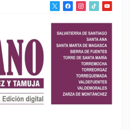
x
facebook
instagram
tiktok
youtube