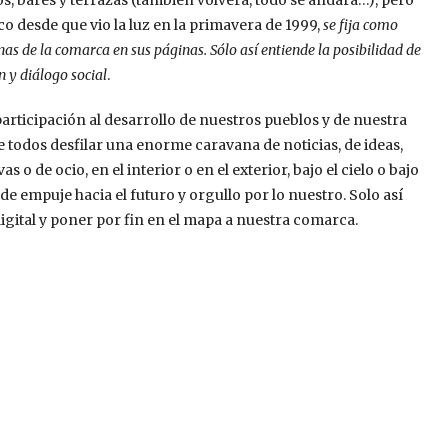
 bares y terrazas (también volverá, todo se andará…), pero
co desde que vio la luz en la primavera de 1999,
se fija como
s de la comarca en sus páginas. Sólo así entiende la posibilidad de
 y diálogo social
.
articipación al desarrollo de nuestros pueblos y de nuestra
odos desfilar una enorme caravana de noticias, de ideas,
as o de ocio, en el interior o en el exterior, bajo el cielo o bajo
e empuje hacia el futuro y orgullo por lo nuestro. Solo así
ital y poner por fin en el mapa a nuestra comarca.