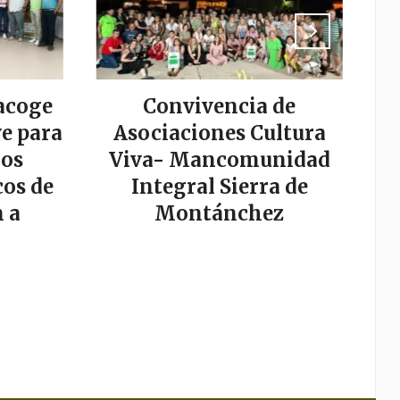
acoge
Convivencia de
La
e para
Asociaciones Cultura
los
Viva- Mancomunidad
os de
Integral Sierra de
s
 a
Montánchez