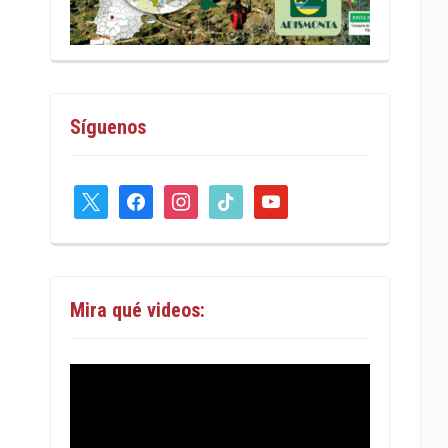
Síguenos
x
facebook
instagram
tiktok
youtube
Mira qué videos: