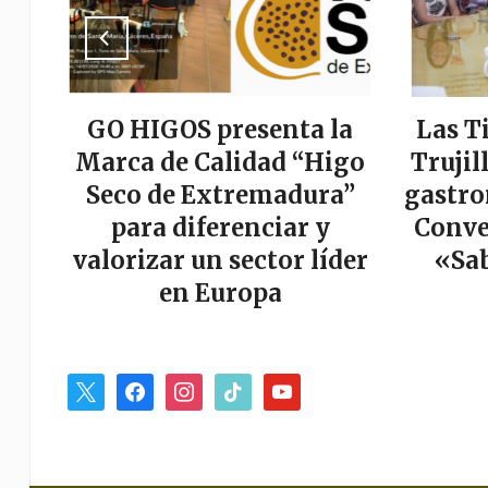
a
GO HIGOS presenta la
Las T
tor
Marca de Calidad “Higo
Trujil
r
Seco de Extremadura”
gastro
es
para diferenciar y
Conve
valorizar un sector líder
«Sab
en Europa
x
facebook
instagram
tiktok
youtube