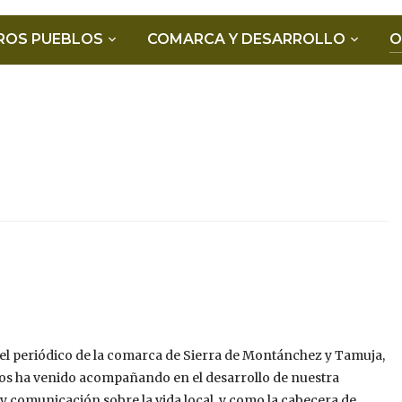
ROS PUEBLOS
COMARCA Y DESARROLLO
O
 el periódico de la comarca de Sierra de Montánchez y Tamuja,
 nos ha venido acompañando en el desarrollo de nuestra
 comunicación sobre la vida local, y como la cabecera de