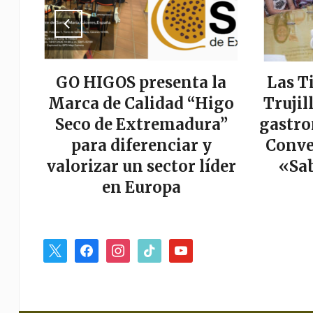
a
GO HIGOS presenta la
Las T
tor
Marca de Calidad “Higo
Trujil
r
Seco de Extremadura”
gastro
es
para diferenciar y
Conve
valorizar un sector líder
«Sab
en Europa
x
facebook
instagram
tiktok
youtube