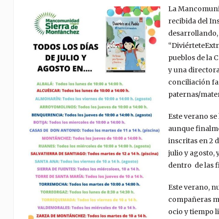
La Mancomunid
recibida del In
desarrollando,
“DiviérteteExtr
pueblos de la 
y una directora
conciliación fa
paternas/mate
Este verano se
aunque finalmen
inscritas en 2 
julio y agosto
dentro de las f
Este verano, n
compañeras mo
ocio y tiempo l