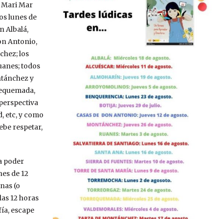
y Mari Mar
os lunes de
n Albalá,
on Antonio,
chez; los
uanes; todos
ntánchez y
requemada,
 perspectiva
, etc, y como
debe respetar,
a poder
nes de 12
inas (o
 las 12 horas
ía, escape