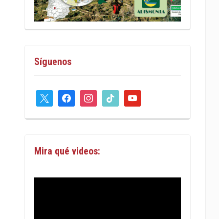
Síguenos
x
facebook
instagram
tiktok
youtube
Mira qué videos: