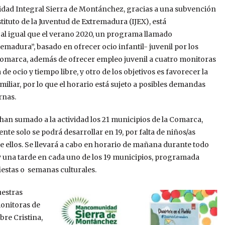
ad Integral Sierra de Montánchez, gracias a una subvención
stituto de la Juventud de Extremadura (IJEX), está
 al igual que el verano 2020, un programa llamado
emadura”, basado en ofrecer ocio infantil- juvenil por los
Comarca, además de ofrecer empleo juvenil a cuatro monitoras
 de ocio y tiempo libre, y otro de los objetivos es favorecer la
miliar, por lo que el horario está sujeto a posibles demandas
rnas.
 han sumado a la actividad los 21 municipios de la Comarca,
te solo se podrá desarrollar en 19, por falta de niños/as
de ellos. Se llevará a cabo en horario de mañana durante todo
, y una tarde en cada uno de los 19 municipios, programada
iestas o semanas culturales.
uestras
nitoras de
ibre Cristina,