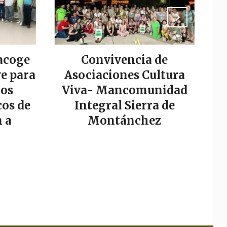
acoge
Convivencia de
La
e para
Asociaciones Cultura
los
Viva- Mancomunidad
os de
Integral Sierra de
s
 a
Montánchez