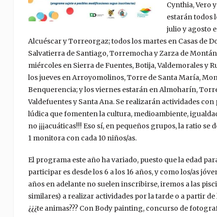
Cynthia, Vero 
estarán todos l
julio y agosto e
Alcuéscar y Torreorgaz; todos los martes en Casas de D
Salvatierra de Santiago, Torremocha y Zarza de Montán
miércoles en Sierra de Fuentes, Botija, Valdemorales y R
los jueves en Arroyomolinos, Torre de Santa María, Mo
Benquerencia; y los viernes estarán en Almoharín, Tor
Valdefuentes y Santa Ana. Se realizarán actividades con
lúdica que fomenten la cultura, medioambiente, igualdad
no ¡¡¡acuáticas!!! Eso sí, en pequeños grupos, la ratio se 
1 monitora con cada 10 niños/as.
El programa este año ha variado, puesto que la edad par
participar es desde los 6 a los 16 años, y como los/as jóve
años en adelante no suelen inscribirse, iremos a las pisc
similares) a realizar actividades por la tarde o a partir de
¿¿¿te animas??? Con Body painting, concurso de fotograf