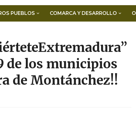
ROS PUEBLOS
COMARCA Y DESARROLLO
O
viérteteExtremadura”
9 de los municipios
ra de Montánchez!!