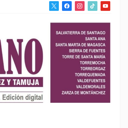
x
facebook
instagram
tiktok
youtube