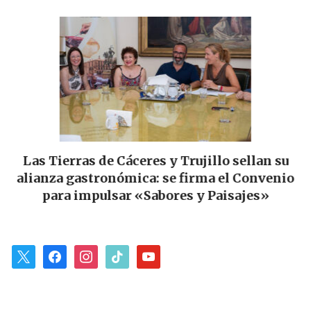
Las Tierras de Cáceres y Trujillo sellan su
ar
alianza gastronómica: se firma el Convenio
p
para impulsar «Sabores y Paisajes»
x
facebook
instagram
tiktok
youtube