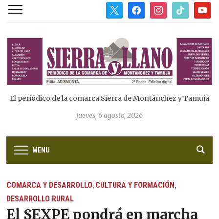
x
facebook
instagram
tiktok
youtub
El periódico de la comarca Sierra de Montánchez y Tamuja
jueves, 6 agosto, 2026
MENU
COMARCA Y DESARROLLO
CULTURA Y FORMACIÓN
,
,
DESARROLLO RURAL
El SEXPE pondrá en marcha