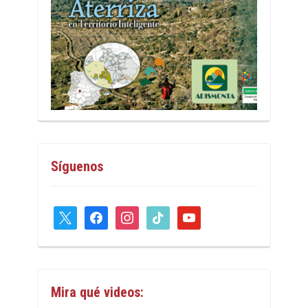
Síguenos
x
facebook
instagram
tiktok
youtube
Mira qué videos: