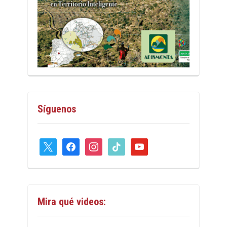
Síguenos
x
facebook
instagram
tiktok
youtube
Mira qué videos: