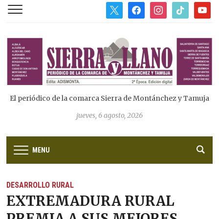
x
facebook
instagram
tiktok
youtub
El periódico de la comarca Sierra de Montánchez y Tamuja
jueves, 6 agosto, 2026
MENU
DESARROLLO RURAL
EXTREMADURA RURAL
PREMIA A SUS MEJORES