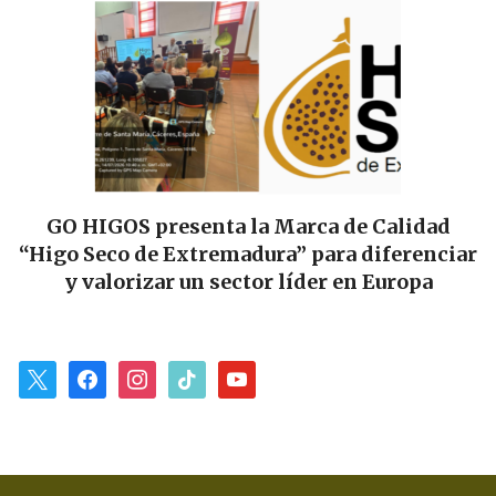
HIGOS presenta la Marca de Calidad
Las Tie
Seco de Extremadura” para diferenciar
alianza 
valorizar un sector líder en Europa
para
x
facebook
instagram
tiktok
youtube