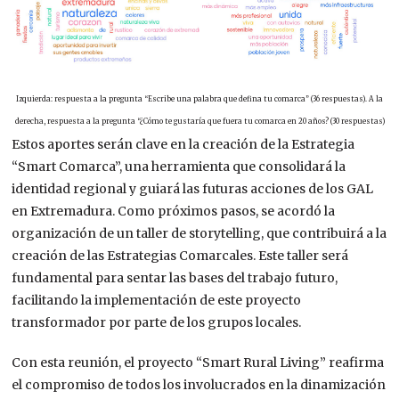
Izquierda: respuesta a la pregunta “Escribe una palabra que defina tu comarca” (36 respuestas). A la
derecha, respuesta a la pregunta “¿Cómo te gustaría que fuera tu comarca en 20 años? (30 respuestas)
Estos aportes serán clave en la creación de la Estrategia
“Smart Comarca”, una herramienta que consolidará la
identidad regional y guiará las futuras acciones de los GAL
en Extremadura. Como próximos pasos, se acordó la
organización de un taller de storytelling, que contribuirá a la
creación de las Estrategias Comarcales. Este taller será
fundamental para sentar las bases del trabajo futuro,
facilitando la implementación de este proyecto
transformador por parte de los grupos locales.
Con esta reunión, el proyecto “Smart Rural Living” reafirma
el compromiso de todos los involucrados en la dinamización