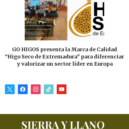
HIGOS presenta la Marca de Calidad
Las Tie
Seco de Extremadura” para diferenciar
alianza 
valorizar un sector líder en Europa
para
x
facebook
instagram
tiktok
youtube
SIERRA Y LLANO