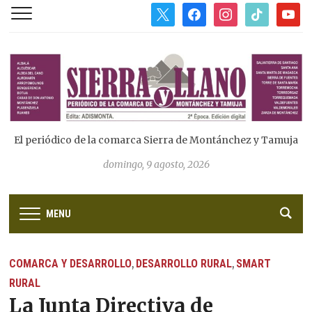
x
facebook
instagram
tiktok
youtub
El periódico de la comarca Sierra de Montánchez y Tamuja
domingo, 9 agosto, 2026
MENU
COMARCA Y DESARROLLO
DESARROLLO RURAL
SMART
,
,
RURAL
La Junta Directiva de