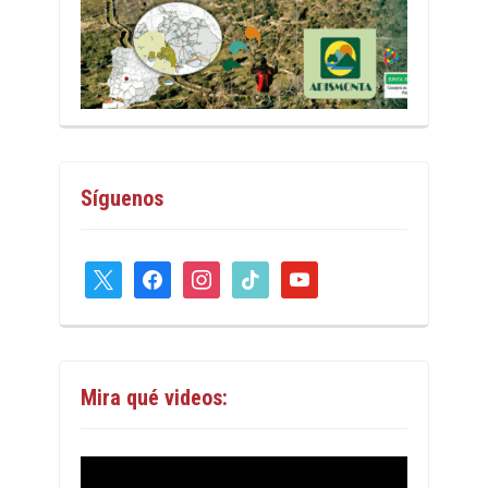
Síguenos
x
facebook
instagram
tiktok
youtube
Mira qué videos: