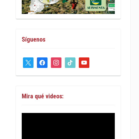
Síguenos
x
facebook
instagram
tiktok
youtube
Mira qué videos: