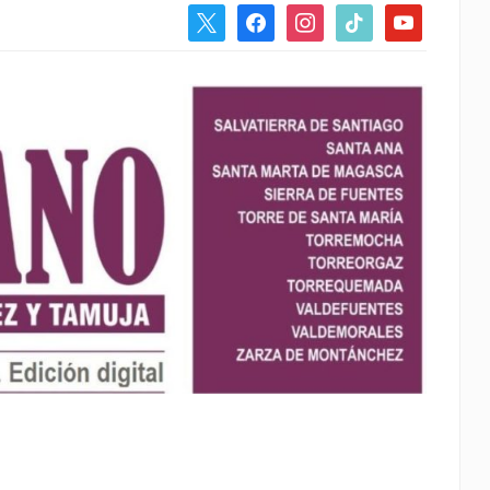
x
facebook
instagram
tiktok
youtube