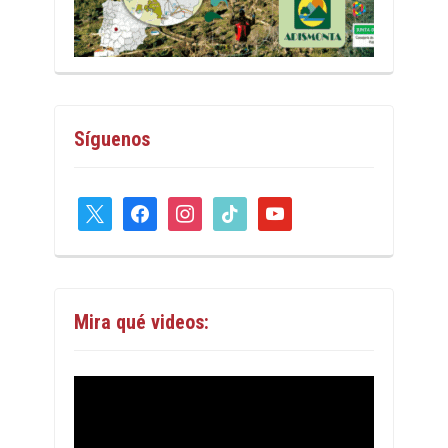
Síguenos
x
facebook
instagram
tiktok
youtube
Mira qué videos: