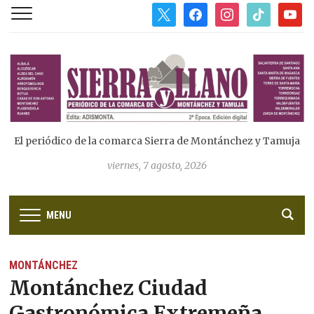
x
facebook
instagram
tiktok
youtub
El periódico de la comarca Sierra de Montánchez y Tamuja
viernes, 7 agosto, 2026
MENU
MONTÁNCHEZ
Montánchez Ciudad
Gastronómica Extremeña