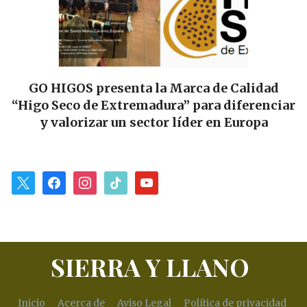
GO HIGOS presenta la Marca de Calidad
“Higo Seco de Extremadura” para diferenciar
y valorizar un sector líder en Europa
x
facebook
instagram
tiktok
youtube
SIERRA Y LLANO
Inicio
Acerca de
Aviso Legal
Política de privacidad