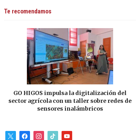
Te recomendamos
GO HIGOS impulsa la digitalización del
sector agrícola con un taller sobre redes de
“
sensores inalámbricos
x
facebook
instagram
tiktok
youtube