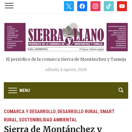
x
facebook
instagram
tiktok
youtub
El periódico de la comarca Sierra de Montánchez y Tamuja
sábado, 8 agosto, 2026
MENU
COMARCA Y DESARROLLO
DESARROLLO RURAL
SMART
,
,
RURAL
SOSTENIBILIDAD AMBIENTAL
,
Sierra de Montánchez y