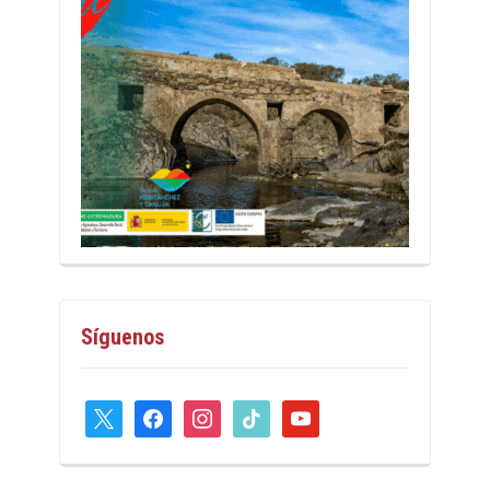
Síguenos
x
facebook
instagram
tiktok
youtube