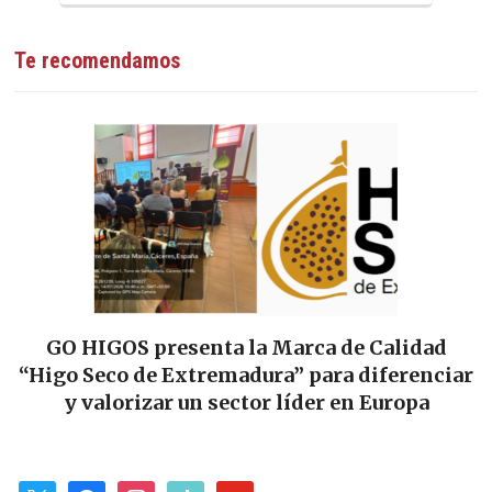
Te recomendamos
alidad
Las Tierras de Cáceres y Trujillo sella
erenciar
alianza gastronómica: se firma el Con
ropa
para impulsar «Sabores y Paisajes
x
facebook
instagram
tiktok
youtube