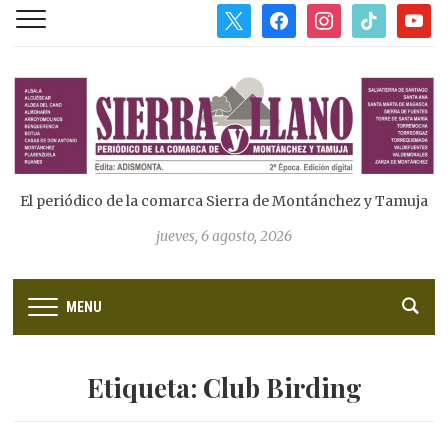
x
facebook
instagram
tiktok
youtub
El periódico de la comarca Sierra de Montánchez y Tamuja
jueves, 6 agosto, 2026
MENU
Etiqueta:
Club Birding