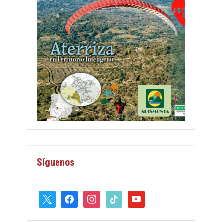
Síguenos
x
facebook
instagram
tiktok
youtube