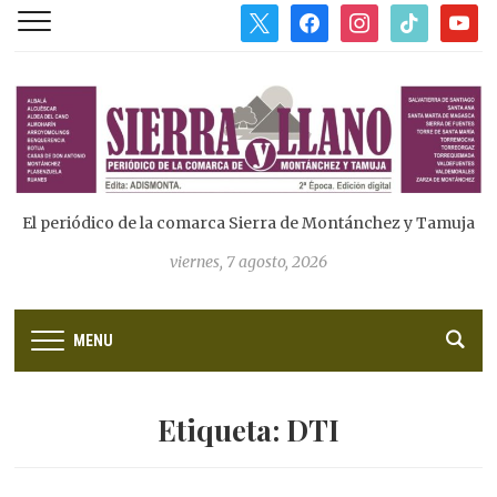
x
facebook
instagram
tiktok
youtub
El periódico de la comarca Sierra de Montánchez y Tamuja
viernes, 7 agosto, 2026
MENU
Etiqueta:
DTI