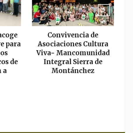
acoge
Convivencia de
La
e para
Asociaciones Cultura
los
Viva- Mancomunidad
os de
Integral Sierra de
s
 a
Montánchez