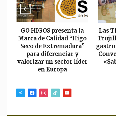
a
GO HIGOS presenta la
Las T
tor
Marca de Calidad “Higo
Trujil
r
Seco de Extremadura”
gastro
es
para diferenciar y
Conve
valorizar un sector líder
«Sab
en Europa
x
facebook
instagram
tiktok
youtube