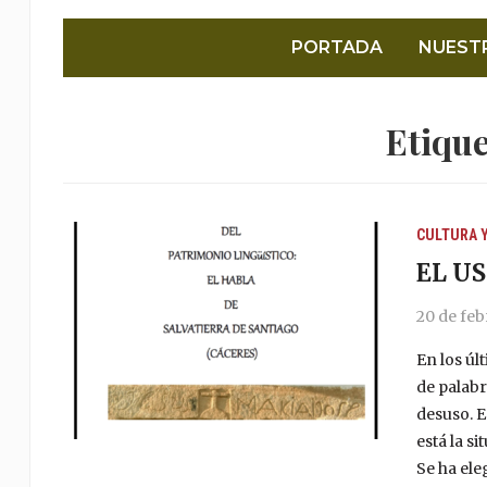
PORTADA
NUEST
Etiqu
CULTURA 
EL U
20 de feb
En los úl
de palab
desuso. 
está la s
Se ha ele