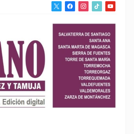
x
facebook
instagram
tiktok
youtube