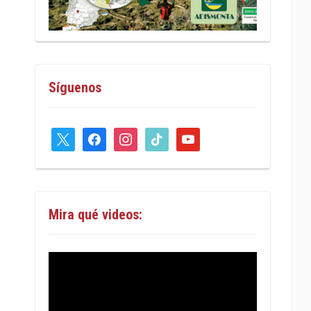
Síguenos
x
facebook
instagram
tiktok
youtube
Mira qué videos: