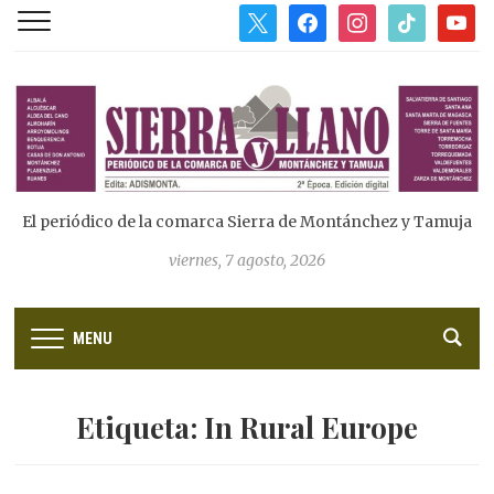
x
facebook
instagram
tiktok
youtub
El periódico de la comarca Sierra de Montánchez y Tamuja
viernes, 7 agosto, 2026
MENU
Etiqueta:
In Rural Europe