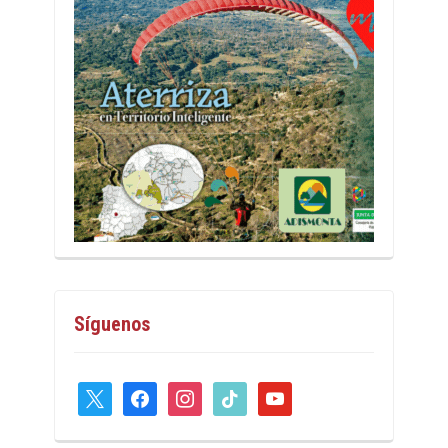
Síguenos
x
facebook
instagram
tiktok
youtube