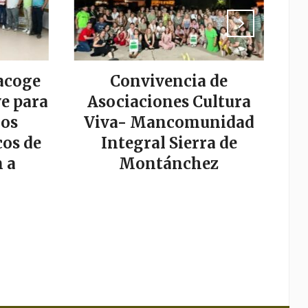
acoge
Convivencia de
La
e para
Asociaciones Cultura
los
Viva- Mancomunidad
os de
Integral Sierra de
s
 a
Montánchez