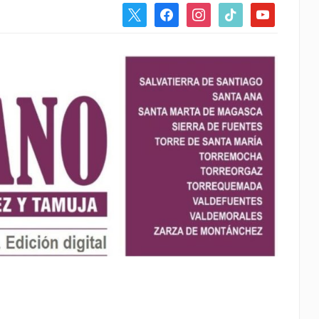
x
facebook
instagram
tiktok
youtube