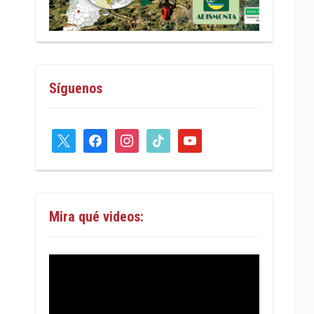
Síguenos
x
facebook
instagram
tiktok
youtube
Mira qué videos: