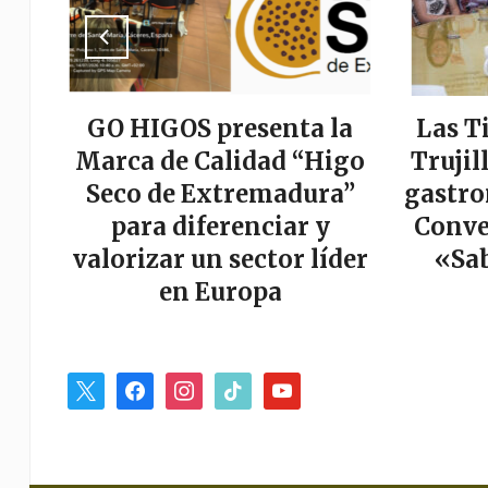
a
GO HIGOS presenta la
Las T
tor
Marca de Calidad “Higo
Trujil
r
Seco de Extremadura”
gastro
es
para diferenciar y
Conve
valorizar un sector líder
«Sab
en Europa
x
facebook
instagram
tiktok
youtube