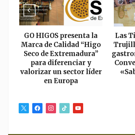
a
GO HIGOS presenta la
Las T
tor
Marca de Calidad “Higo
Trujil
r
Seco de Extremadura”
gastro
es
para diferenciar y
Conve
valorizar un sector líder
«Sab
en Europa
x
facebook
instagram
tiktok
youtube