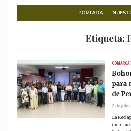
PORTADA
NUEST
Etiqueta:
COMARCA 
Bohon
para 
de Pe
2 de juli
La Red ap
incorpora