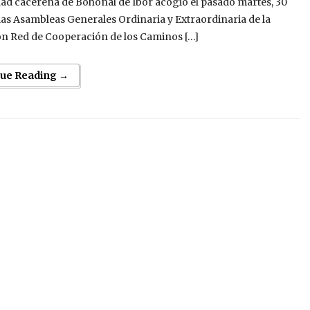
dad cacereña de Bohonal de Ibor acogió el pasado martes, 30
 las Asambleas Generales Ordinaria y Extraordinaria de la
ón Red de Cooperación de los Caminos […]
nue Reading →