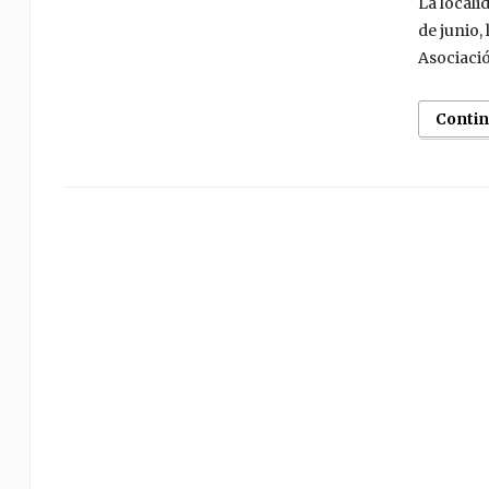
La locali
de junio,
Asociaci
Conti