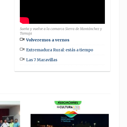
Sueña y vuelve a la comarca Sierra de Montánchez y
Tamuja
Volveremos a vernos
Extremadura Rural: estás a tiempo
Las 7 Maravillas