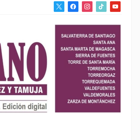
x
facebook
instagram
tiktok
youtube