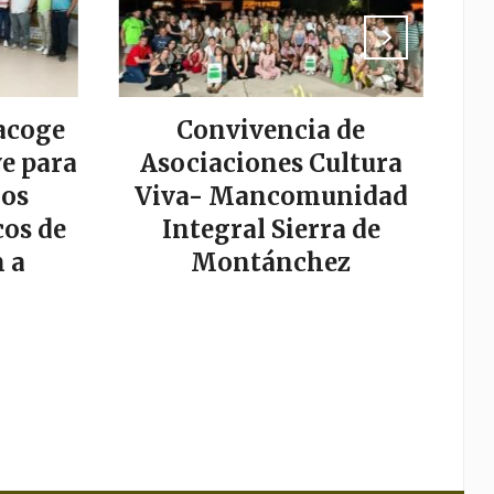
acoge
Convivencia de
La
e para
Asociaciones Cultura
los
Viva- Mancomunidad
os de
Integral Sierra de
s
 a
Montánchez