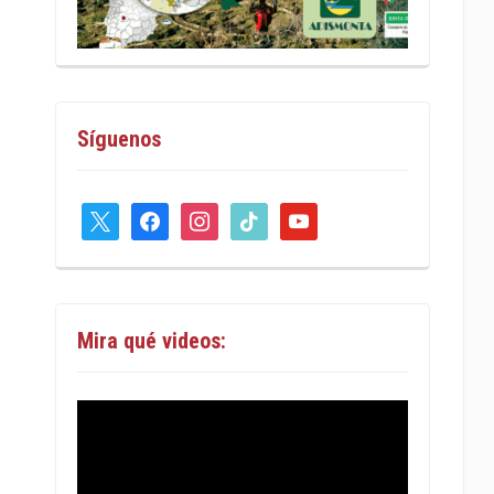
Síguenos
x
facebook
instagram
tiktok
youtube
Mira qué videos: