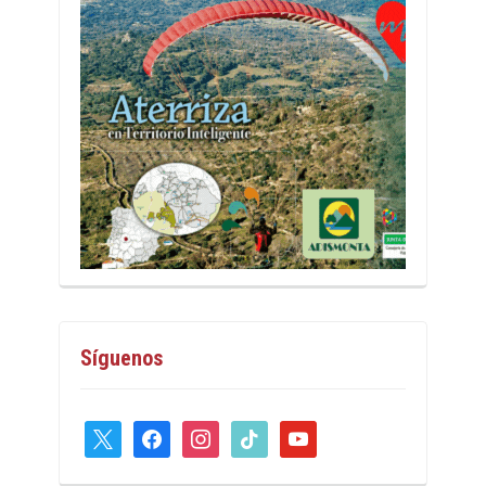
Síguenos
x
facebook
instagram
tiktok
youtube