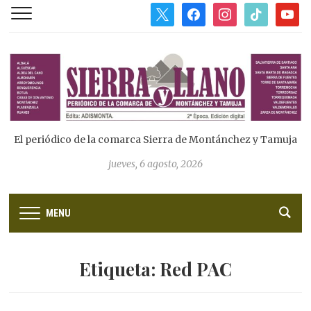
x
facebook
instagram
tiktok
youtub
El periódico de la comarca Sierra de Montánchez y Tamuja
jueves, 6 agosto, 2026
MENU
Etiqueta:
Red PAC