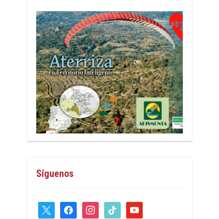
Síguenos
x
facebook
instagram
tiktok
youtube