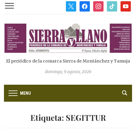
x
facebook
instagram
tiktok
youtub
El periódico de la comarca Sierra de Montánchez y Tamuja
domingo, 9 agosto, 2026
MENU
Etiqueta:
SEGITTUR