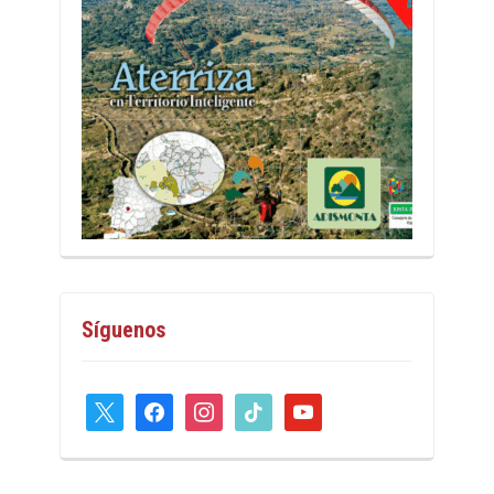
Síguenos
x
facebook
instagram
tiktok
youtube