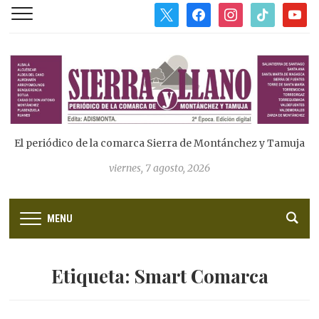
x
facebook
instagram
tiktok
youtub
El periódico de la comarca Sierra de Montánchez y Tamuja
viernes, 7 agosto, 2026
MENU
Etiqueta:
Smart Comarca