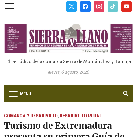
x
facebook
instagram
tiktok
youtub
El periódico de la comarca Sierra de Montánchez y Tamuja
jueves, 6 agosto, 2026
MENU
COMARCA Y DESARROLLO
DESARROLLO RURAL
,
Turismo de Extremadura
presenta su primera Guía de