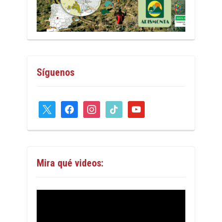
Síguenos
x
facebook
instagram
tiktok
youtube
Mira qué videos: