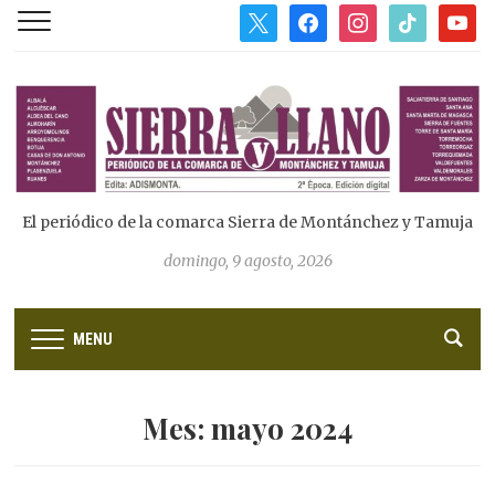
x
facebook
instagram
tiktok
youtub
El periódico de la comarca Sierra de Montánchez y Tamuja
domingo, 9 agosto, 2026
MENU
Mes:
mayo 2024