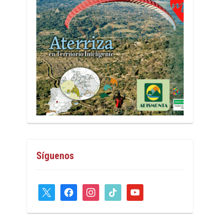
Síguenos
x
facebook
instagram
tiktok
youtube