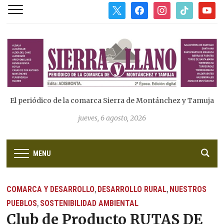
x
facebook
instagram
tiktok
youtub
El periódico de la comarca Sierra de Montánchez y Tamuja
jueves, 6 agosto, 2026
MENU
COMARCA Y DESARROLLO
DESARROLLO RURAL
NUESTROS
,
,
PUEBLOS
SOSTENIBILIDAD AMBIENTAL
,
Club de Producto RUTAS DE