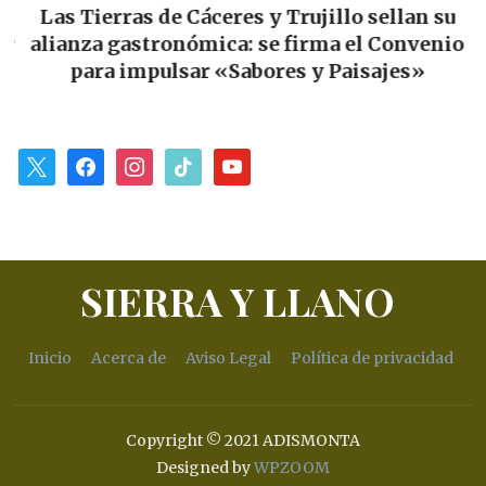
Las Tierras de Cáceres y Trujillo sellan su
ar
alianza gastronómica: se firma el Convenio
p
para impulsar «Sabores y Paisajes»
x
facebook
instagram
tiktok
youtube
SIERRA Y LLANO
Inicio
Acerca de
Aviso Legal
Política de privacidad
Copyright © 2021 ADISMONTA
Designed by
WPZOOM