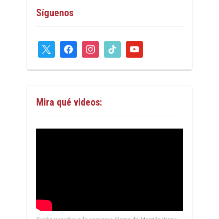
Síguenos
x
facebook
instagram
tiktok
youtube
Mira qué videos: