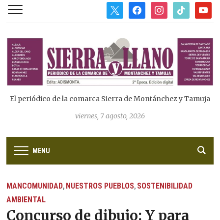
x
facebook
instagram
tiktok
youtub
El periódico de la comarca Sierra de Montánchez y Tamuja
viernes, 7 agosto, 2026
MENU
MANCOMUNIDAD
NUESTROS PUEBLOS
SOSTENIBILIDAD
,
,
AMBIENTAL
Concurso de dibujo: Y para