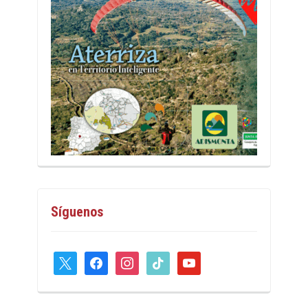
Síguenos
x
facebook
instagram
tiktok
youtube