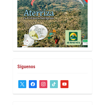
Síguenos
x
facebook
instagram
tiktok
youtube