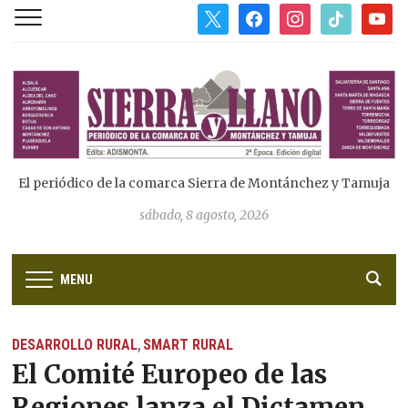
x
facebook
instagram
tiktok
youtub
El periódico de la comarca Sierra de Montánchez y Tamuja
sábado, 8 agosto, 2026
MENU
DESARROLLO RURAL
SMART RURAL
,
El Comité Europeo de las
Regiones lanza el Dictamen