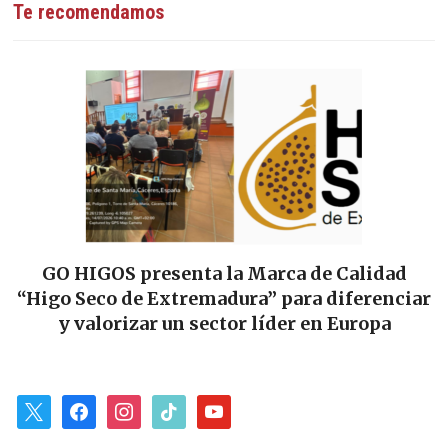
Te recomendamos
rca de Calidad
Las Tierras de Cáceres y Truj
 para diferenciar
alianza gastronómica: se fir
íder en Europa
para impulsar «Sabores y
x
facebook
instagram
tiktok
youtube