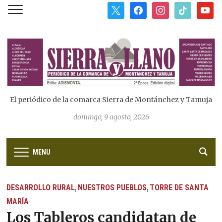
x
facebook
instagram
tiktok
youtub
El periódico de la comarca Sierra de Montánchez y Tamuja
domingo, 9 agosto, 2026
MENU
DESARROLLO RURAL
NUESTROS PUEBLOS
TORRE DE SANTA
,
,
MARÍA
Los Tableros candidatan de