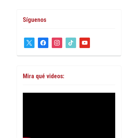
Síguenos
x
facebook
instagram
tiktok
youtube
Mira qué videos: