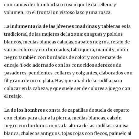
con ramas de chumbarba o rusco que le da relleno y
volumen. En el frontal un vistoso lazo y una rosca.
La
indumentaria
de las jóvenes madrinas y tableras
es la
tradicional de las mujeres de la zona: enaguas y pololos
blancos, medias blancas caladas, zapatos negros, refajo de
varios colores y con bordados, faltriquera, mandil y jubón
negro también con bordados de color y con remate de
encaje. Todo adornado con los conocidos aderezos de
pasadores, pendientes, collares y colgantes, elaborados con
filigrana de oro o plata. Hay que añadirle la rodilla para
colocar en la cabeza, y que suele ser de colores a juego con
el refajo.
La de los hombres
consta de zapatillas de suela de esparto
con cintas para atar a la pierna, medias blancas, calzón
negro con borlones rojos a la altura de las rodillas, camisa
blanca, chalecos antiguos, fojas rojas con flecos, pañuelo al