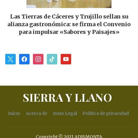
Las Tierras de Cáceres y Trujillo sellan su
ar
alianza gastronómica: se firma el Convenio
p
para impulsar «Sabores y Paisajes»
x
facebook
instagram
tiktok
youtube
SIERRA Y LLANO
Inicio
Acerca de
Aviso Legal
Política de privacidad
Copyright © 2021 ADISMONTA