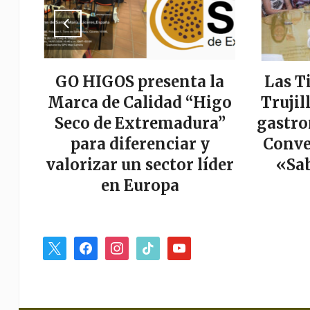
a
GO HIGOS presenta la
Las T
tor
Marca de Calidad “Higo
Trujil
r
Seco de Extremadura”
gastro
es
para diferenciar y
Conve
valorizar un sector líder
«Sab
en Europa
x
facebook
instagram
tiktok
youtube