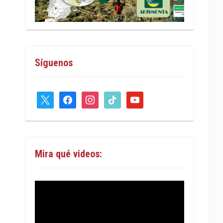
Síguenos
x
facebook
instagram
tiktok
youtube
Mira qué videos: