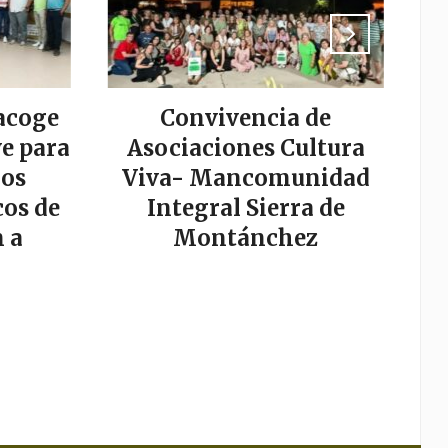
acoge
Convivencia de
La
e para
Asociaciones Cultura
los
Viva- Mancomunidad
os de
Integral Sierra de
s
 a
Montánchez