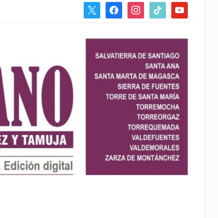
x
facebook
instagram
tiktok
youtube