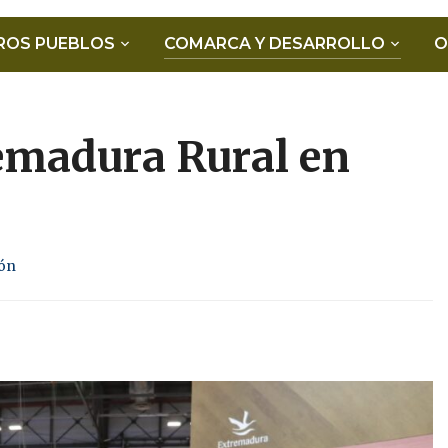
ROS PUEBLOS
COMARCA Y DESARROLLO
O
emadura Rural en
rón