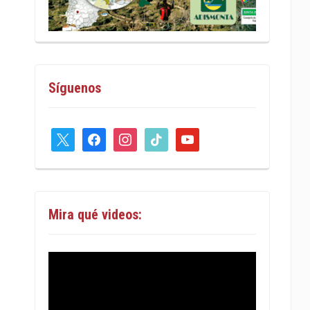
Síguenos
x
facebook
instagram
tiktok
youtube
Mira qué videos: