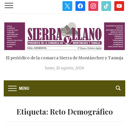
x
facebook
instagram
tiktok
youtub
El periódico de la comarca Sierra de Montánchez y Tamuja
lunes, 10 agosto, 2026
MENU
Etiqueta:
Reto Demográfico