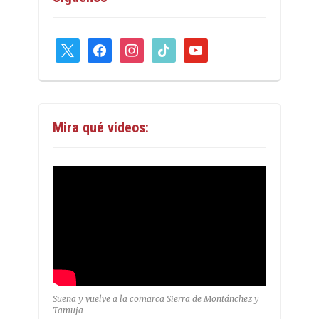
x
facebook
instagram
tiktok
youtube
Mira qué videos:
Sueña y vuelve a la comarca Sierra de Montánchez y
Tamuja