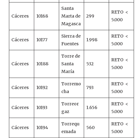
Santa
RETO <
Cáceres
10168
Marta de
299
5.000
Magasca
Sierra de
RETO <
Cáceres
10177
1.998
Fuentes
5.000
Torre de
RETO <
Cáceres
10188
Santa
532
5.000
María
Torremo
RETO <
Cáceres
10192
793
cha
5.000
Torreor
RETO <
Cáceres
10193
1.656
gaz
5.000
Torrequ
RETO <
Cáceres
10194
560
emada
5.000