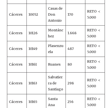
Casas de
RETO <
Cáceres
10052
Don
170
5.000
Antonio
Montánc
RETO <
Cáceres
10126
1.668
hez
5.000
Plasenzu
RETO <
Cáceres
10149
487
ela
5.000
RETO <
Cáceres
10161
Ruanes
80
5.000
Salvatier
RETO <
Cáceres
10163
ra de
298
5.000
Santiago
Santa
RETO <
Cáceres
10165
256
Ana
5.000