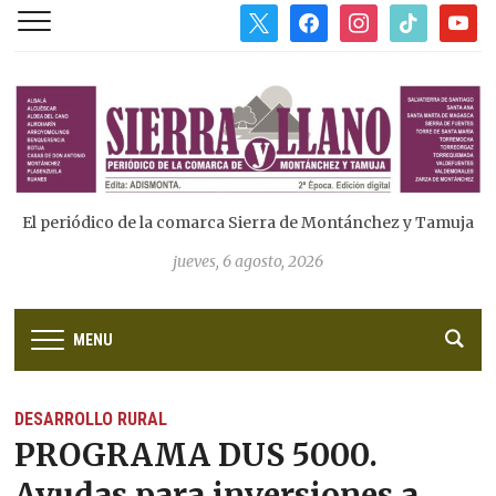
x
facebook
instagram
tiktok
youtub
El periódico de la comarca Sierra de Montánchez y Tamuja
jueves, 6 agosto, 2026
MENU
DESARROLLO RURAL
PROGRAMA DUS 5000.
Ayudas para inversiones a