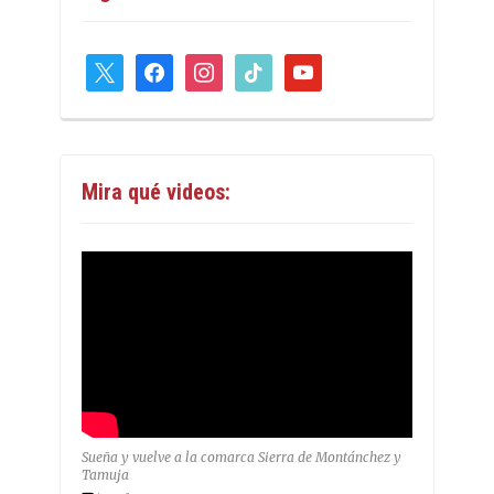
x
facebook
instagram
tiktok
youtube
Mira qué videos:
Sueña y vuelve a la comarca Sierra de Montánchez y
Tamuja