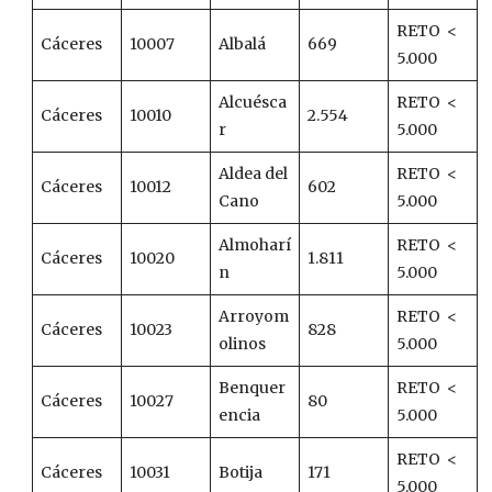
RETO <
Cáceres
10007
Albalá
669
5.000
Alcuésca
RETO <
Cáceres
10010
2.554
r
5.000
Aldea del
RETO <
Cáceres
10012
602
Cano
5.000
Almoharí
RETO <
Cáceres
10020
1.811
n
5.000
Arroyom
RETO <
Cáceres
10023
828
olinos
5.000
Benquer
RETO <
Cáceres
10027
80
encia
5.000
RETO <
Cáceres
10031
Botija
171
5.000