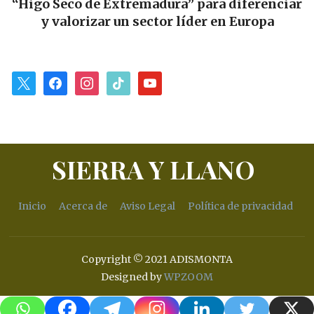
ar
alianza gastronómica: se firma el Convenio
para impulsar «Sabores y Paisajes»
x
facebook
instagram
tiktok
youtube
SIERRA Y LLANO
Inicio
Acerca de
Aviso Legal
Política de privacidad
Copyright © 2021 ADISMONTA
Designed by
WPZOOM