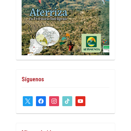
Síguenos
x
facebook
instagram
tiktok
youtube