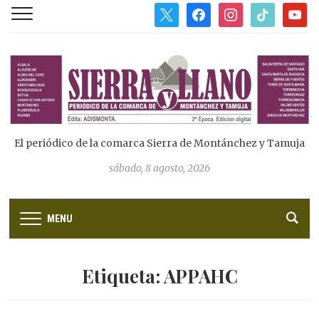
x
facebook
instagram
tiktok
youtub
El periódico de la comarca Sierra de Montánchez y Tamuja
sábado, 8 agosto, 2026
MENU
Etiqueta:
APPAHC