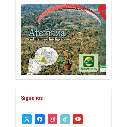
Síguenos
x
facebook
instagram
tiktok
youtube