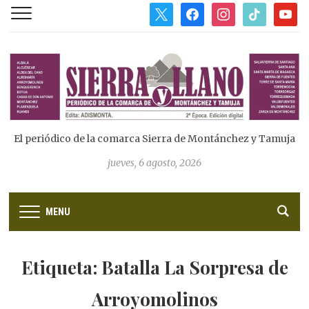
x
facebook
instagram
tiktok
youtub
El periódico de la comarca Sierra de Montánchez y Tamuja
jueves, 6 agosto, 2026
MENU
Etiqueta:
Batalla La Sorpresa de
Arroyomolinos