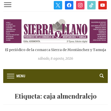
x
facebook
instagram
tiktok
youtub
El periódico de la comarca Sierra de Montánchez y Tamuja
sábado, 8 agosto, 2026
MENU
Etiqueta:
caja almendralejo