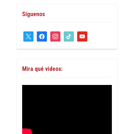
Síguenos
x
facebook
instagram
tiktok
youtube
Mira qué videos: