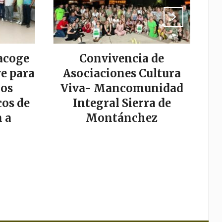
acoge
Convivencia de
La
e para
Asociaciones Cultura
los
Viva- Mancomunidad
os de
Integral Sierra de
s
 a
Montánchez