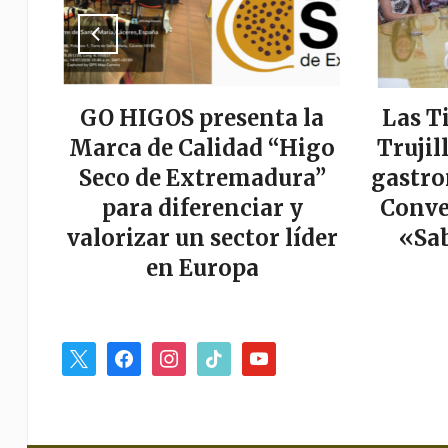
a
GO HIGOS presenta la
Las T
tor
Marca de Calidad “Higo
Trujil
r
Seco de Extremadura”
gastro
es
para diferenciar y
Conve
valorizar un sector líder
«Sab
en Europa
x
facebook
instagram
tiktok
youtube