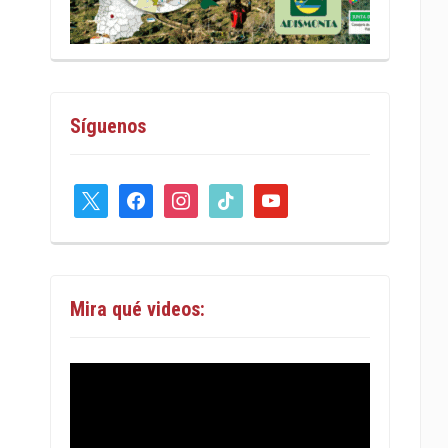
Síguenos
x
facebook
instagram
tiktok
youtube
Mira qué videos: