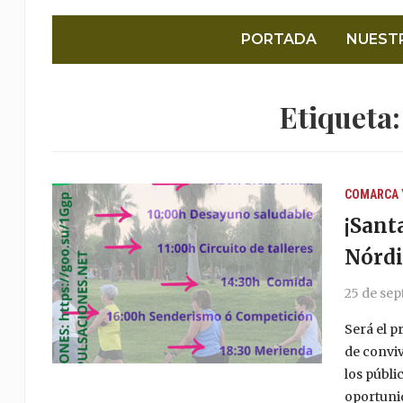
PORTADA
NUEST
Etiqueta
COMARCA 
¡Sant
Nórdi
25 de se
Será el p
de conviv
los públi
oportunid