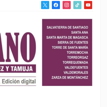
x
facebook
instagram
tiktok
youtube