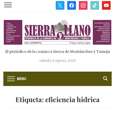
x
facebook
instagram
tiktok
youtub
El periódico de la comarca Sierra de Montánchez y Tamuja
sábado, 8 agosto, 2026
MENU
Etiqueta:
eficiencia hidrica