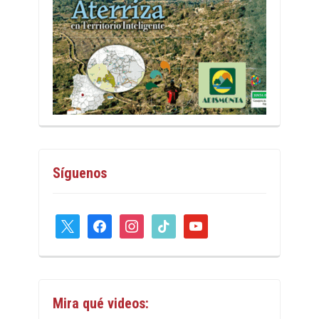
Síguenos
x
facebook
instagram
tiktok
youtube
Mira qué videos: