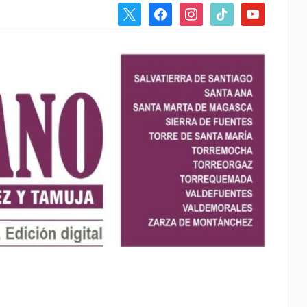
x
facebook
instagram
tiktok
youtube