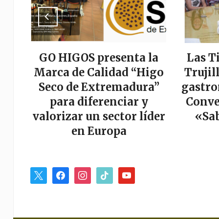
a
GO HIGOS presenta la
Las T
tor
Marca de Calidad “Higo
Trujil
r
Seco de Extremadura”
gastro
es
para diferenciar y
Conve
valorizar un sector líder
«Sab
en Europa
x
facebook
instagram
tiktok
youtube