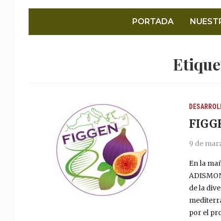
PORTADA
NUEST
Etique
DESARROL
FIGG
9 de mar
En la mañ
ADISMONT
de la div
mediterrá
por el p