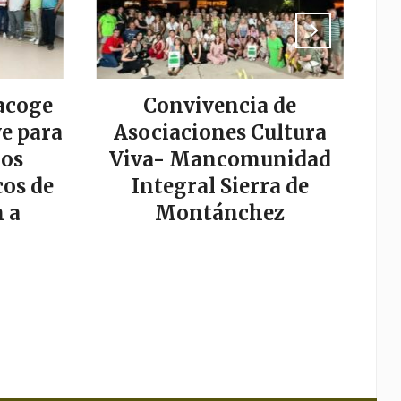
acoge
Convivencia de
La
e para
Asociaciones Cultura
los
Viva- Mancomunidad
os de
Integral Sierra de
s
 a
Montánchez