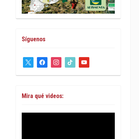
Síguenos
x
facebook
instagram
tiktok
youtube
Mira qué videos: