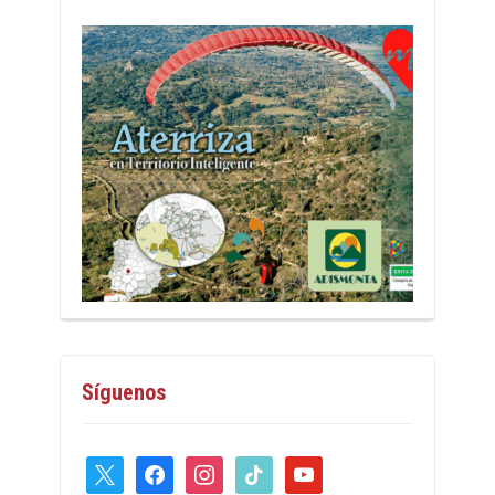
Síguenos
x
facebook
instagram
tiktok
youtube