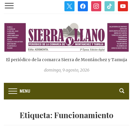
x
facebook
instagram
tiktok
youtub
El periódico de la comarca Sierra de Montánchez y Tamuja
domingo, 9 agosto, 2026
MENU
Etiqueta:
Funcionamiento