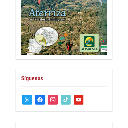
Síguenos
x
facebook
instagram
tiktok
youtube