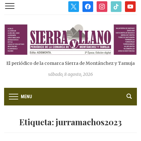
x
facebook
instagram
tiktok
youtub
El periódico de la comarca Sierra de Montánchez y Tamuja
sábado, 8 agosto, 2026
MENU
Etiqueta:
jurramachos2023