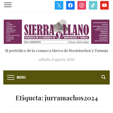
x
facebook
instagram
tiktok
youtub
El periódico de la comarca Sierra de Montánchez y Tamuja
sábado, 8 agosto, 2026
MENU
Etiqueta:
jurramachos2024