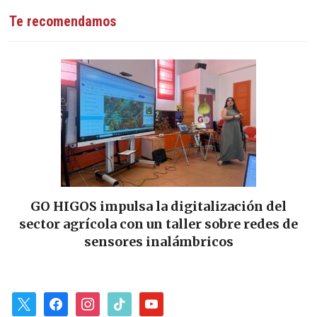
Te recomendamos
GO HIGOS impulsa la digitalización del
sector agrícola con un taller sobre redes de
“
sensores inalámbricos
x
facebook
instagram
tiktok
youtube