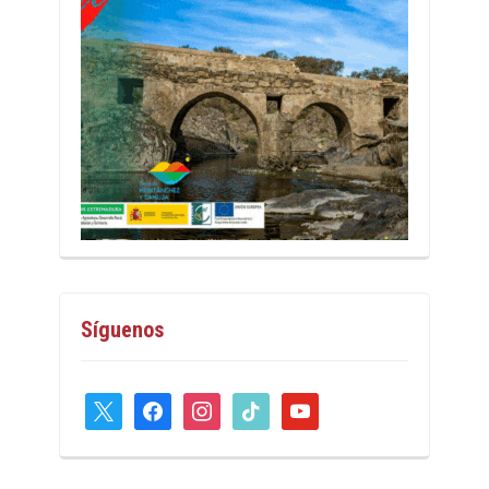
Síguenos
x
facebook
instagram
tiktok
youtube