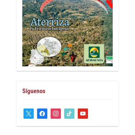
Síguenos
x
facebook
instagram
tiktok
youtube