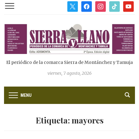
x
facebook
instagram
tiktok
youtub
El periódico de la comarca Sierra de Montánchez y Tamuja
viernes, 7 agosto, 2026
MENU
Etiqueta:
mayores