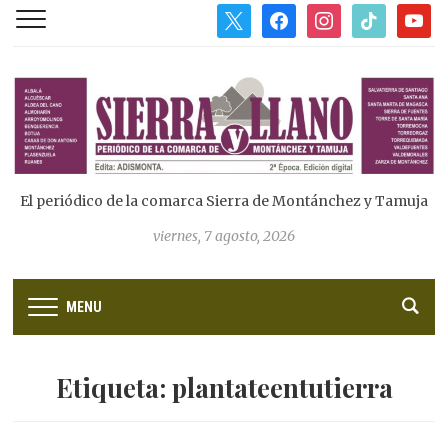
x
facebook
instagram
tiktok
youtub
El periódico de la comarca Sierra de Montánchez y Tamuja
viernes, 7 agosto, 2026
MENU
Etiqueta:
plantateentutierra