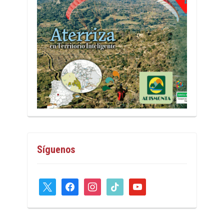
Síguenos
x
facebook
instagram
tiktok
youtube