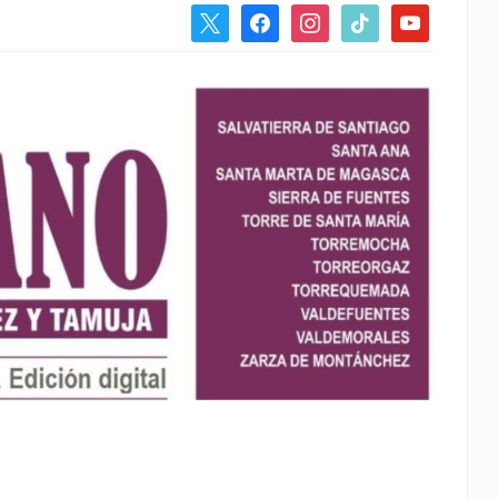
x
facebook
instagram
tiktok
youtube