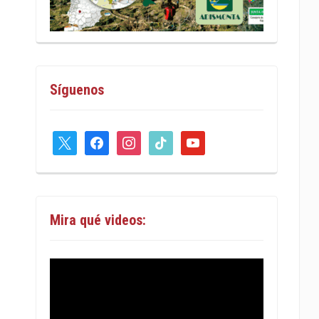
Síguenos
x
facebook
instagram
tiktok
youtube
Mira qué videos: