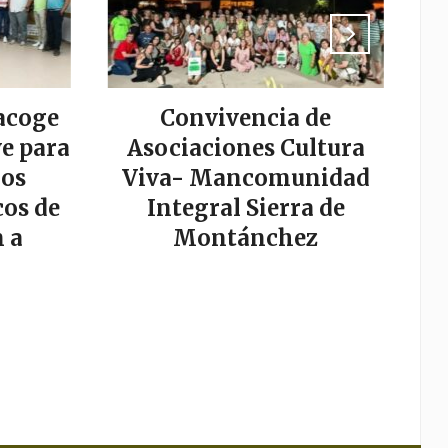
acoge
Convivencia de
La
e para
Asociaciones Cultura
los
Viva- Mancomunidad
os de
Integral Sierra de
s
 a
Montánchez