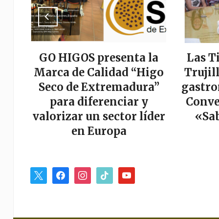
a
GO HIGOS presenta la
Las T
tor
Marca de Calidad “Higo
Trujil
r
Seco de Extremadura”
gastro
es
para diferenciar y
Conve
valorizar un sector líder
«Sab
en Europa
x
facebook
instagram
tiktok
youtube