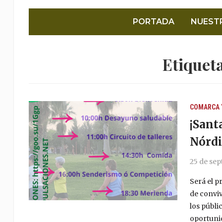
PORTADA
NUEST
Etiquet
COMARCA 
¡Sant
Nórdi
25 de se
Será el p
de conviv
los públi
oportunid